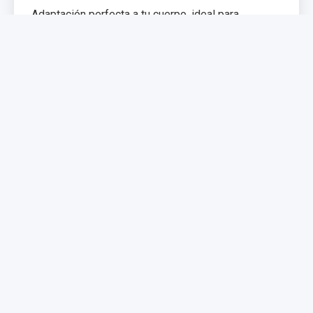
Adaptación perfecta a tu cuerpo, ideal para
problemas de espalda. Memoria de forma que
distribuye el peso uniformemente.
€299,99
€399,99
Comprar Ahora
NUEVO