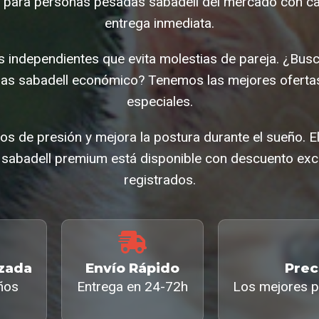
 para personas pesadas sabadell del mercado con cal
entrega inmediata.
s independientes que evita molestias de pareja. ¿Bus
as sabadell económico? Tenemos las mejores oferta
especiales.
os de presión y mejora la postura durante el sueño. E
abadell premium está disponible con descuento excl
registrados.
izada
Envío Rápido
Prec
ños
Entrega en 24-72h
Los mejores p