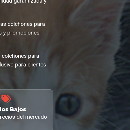
idad garantizada y
cas colchones para
s y promociones
l colchones para
usivo para clientes
ios Bajos
recios del mercado