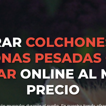
RAR
COLCHONE
NAS PESADAS
AR
ONLINE AL 
PRECIO
ción muscular durante el sueño. En nuestra tienda of