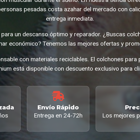
personas pesadas costa azahar del mercado con calid
entrega inmediata.
 para un descanso óptimo y reparador. ¿Buscas colc
har económico? Tenemos las mejores ofertas y promo
nsable con materiales reciclables. El colchones par
ium está disponible con descuento exclusivo para cli
izada
Envío Rápido
Prec
ños
Entrega en 24-72h
Los mejores p