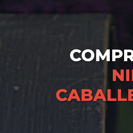
COMP
NI
CABALL