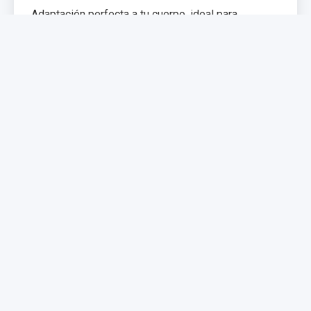
Adaptación perfecta a tu cuerpo, ideal para
problemas de espalda. Memoria de forma que
distribuye el peso uniformemente.
€299,99
€399,99
Comprar Ahora
NUEVO