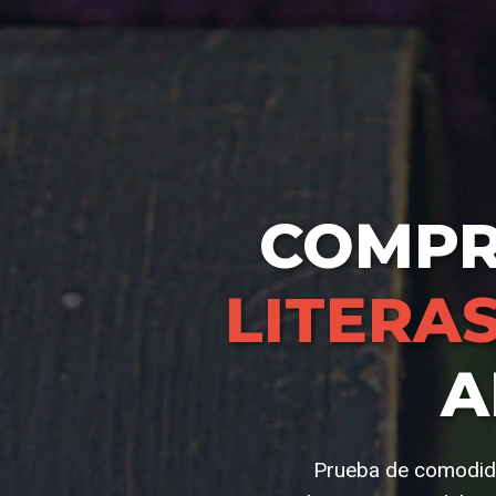
COMP
LITERA
A
Prueba de comodida