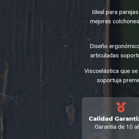
Ideal para parejas
mejores colchones
Diseño ergonómico
articuladas sopor
Viscoelástica que se
soportuja premi
Calidad Garant
Garantía de 10 a