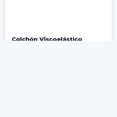
Colchón Viscoelástico
Adaptación perfecta a tu cuerpo, ideal para
problemas de espalda. Memoria de forma que
distribuye el peso uniformemente.
€299,99
€399,99
Comprar Ahora