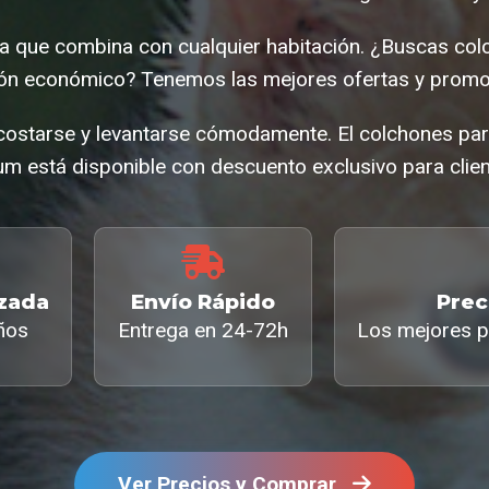
ta que combina con cualquier habitación. ¿Buscas co
hón económico? Tenemos las mejores ofertas y promo
acostarse y levantarse cómodamente. El colchones pa
m está disponible con descuento exclusivo para clien
izada
Envío Rápido
Prec
ños
Entrega en 24-72h
Los mejores p
Ver Precios y Comprar