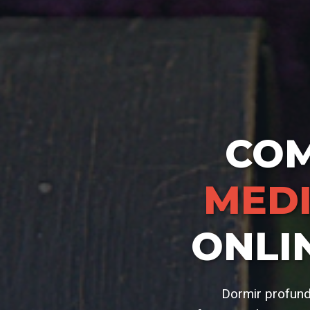
CO
MEDI
ONLI
Dormir profund