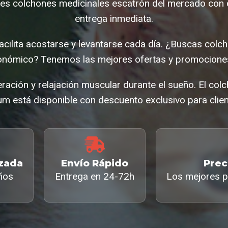
es colchones medicinales escatrón del mercado con c
entrega inmediata.
facilita acostarse y levantarse cada día. ¿Buscas col
onómico? Tenemos las mejores ofertas y promociones
eración y relajación muscular durante el sueño. El col
m está disponible con descuento exclusivo para clien
izada
Envío Rápido
Prec
ños
Entrega en 24-72h
Los mejores p