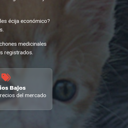
ales écija económico?
s.
lchones medicinales
s registrados.
ios Bajos
recios del mercado