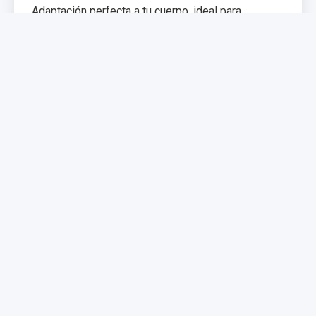
Adaptación perfecta a tu cuerpo, ideal para
problemas de espalda. Memoria de forma que
distribuye el peso uniformemente.
€299,99
€399,99
Comprar Ahora
NUEVO