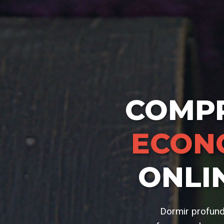
COMP
ECON
ONLI
Dormir profund