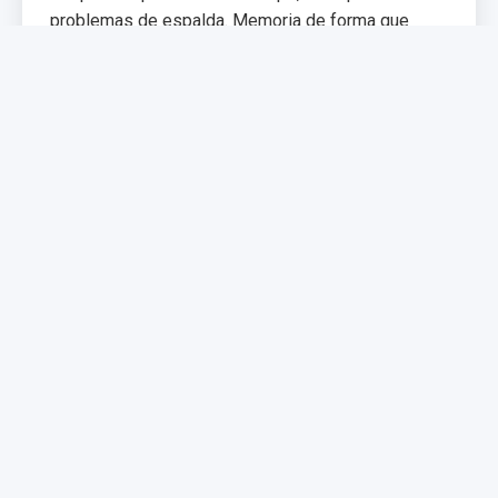
problemas de espalda. Memoria de forma que
distribuye el peso uniformemente.
€299,99
€399,99
Comprar Ahora
NUEVO