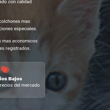
ado con calidad
s colchones mas
iones especiales.
nes mas economicos
es registrados.
ios Bajos
recios del mercado