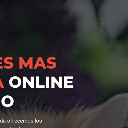
S MAS
A
ONLINE
IO
nda ofrecemos los