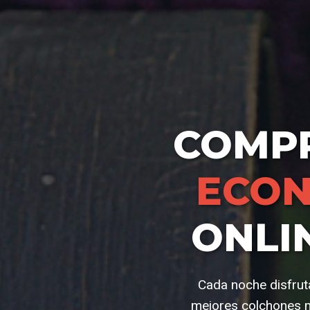
COMP
ECON
ONLI
Cada noche disfrut
mejores colchones 