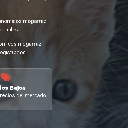
conomicos mogarraz
eciales.
onomicos mogarraz
egistrados.
ios Bajos
recios del mercado