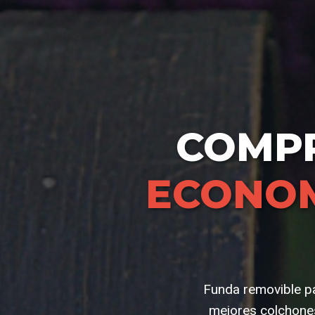
COMP
ECONOM
Funda removible pa
mejores colchone