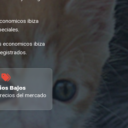
conomicos ibiza
eciales.
s economicos ibiza
egistrados.
ios Bajos
recios del mercado