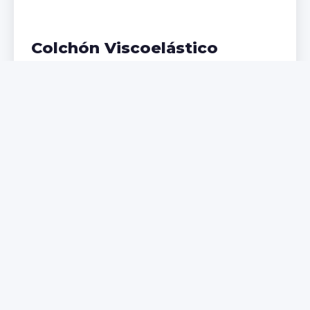
Colchón Viscoelástico
Adaptación perfecta a tu cuerpo, ideal para
problemas de espalda. Memoria de forma que
distribuye el peso uniformemente.
€299,99
€399,99
Comprar Ahora
NUEVO