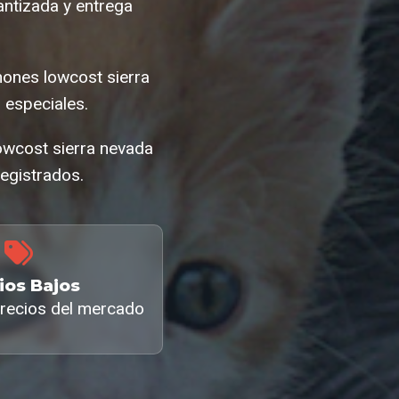
ntizada y entrega
hones lowcost sierra
especiales.
lowcost sierra nevada
egistrados.
ios Bajos
recios del mercado