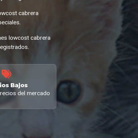
lowcost cabrera
eciales.
ones lowcost cabrera
egistrados.
ios Bajos
recios del mercado