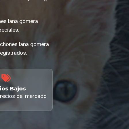
ones lana gomera
eciales.
olchones lana gomera
egistrados.
ios Bajos
recios del mercado