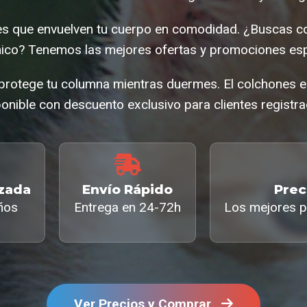
es que envuelven tu cuerpo en comodidad. ¿Buscas col
co? Tenemos las mejores ofertas y promociones esp
protege tu columna mientras duermes. El colchones en
onible con descuento exclusivo para clientes registr
izada
Envío Rápido
Prec
ños
Entrega en 24-72h
Los mejores p
Ver Precios y Comprar