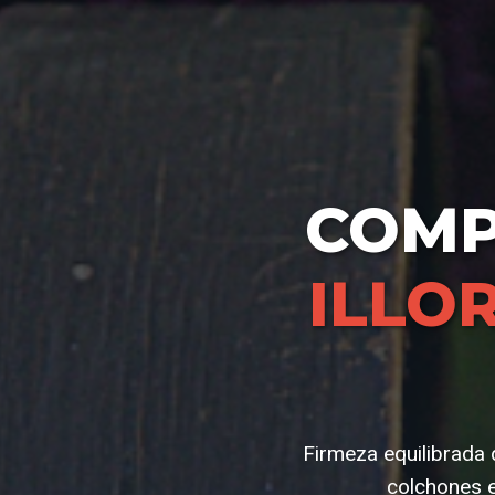
COM
ILLO
Firmeza equilibrada
colchones e