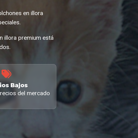
chones en illora
eciales.
 illora premium está
ados.
ios Bajos
recios del mercado