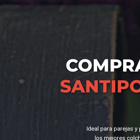
COMPR
SANTIP
Ideal para parejas 
los mejores colc