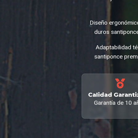
Diseño ergonómico
duros santiponc
Adaptabilidad té
santiponce premi
Calidad Garant
Garantía de 10 a