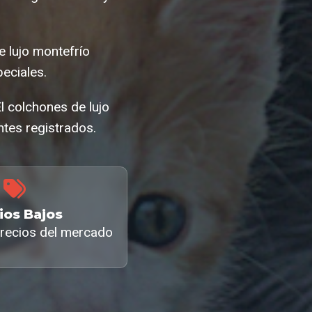
 lujo montefrío
eciales.
l colchones de lujo
tes registrados.
ios Bajos
recios del mercado