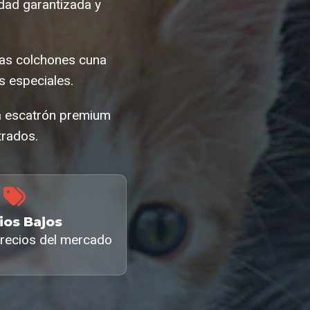
dad garantizada y
cas colchones cuna
 especiales.
na escatrón premium
trados.
ios Bajos
recios del mercado