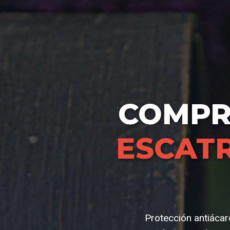
COMP
ESCAT
Protección antiácar