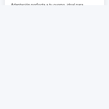
Adaptación perfecta a tu cuerpo, ideal para
problemas de espalda. Memoria de forma que
distribuye el peso uniformemente.
€299,99
€399,99
Comprar Ahora
NUEVO