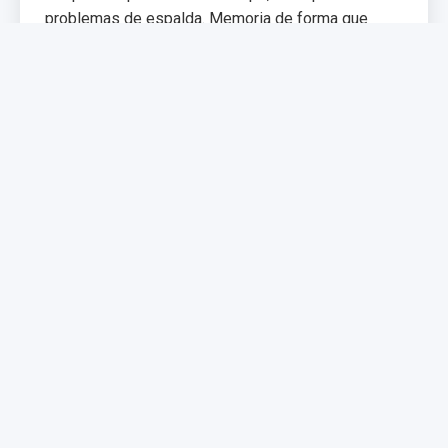
problemas de espalda. Memoria de forma que
distribuye el peso uniformemente.
€299,99
€399,99
Comprar Ahora
NUEVO