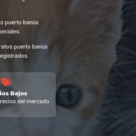
os puerto banús
eciales.
aratos puerto banús
egistrados.
ios Bajos
recios del mercado