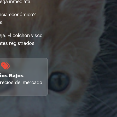
ega inmediata.
encia económico?
s.
a. El colchón visco
tes registrados.
ios Bajos
recios del mercado