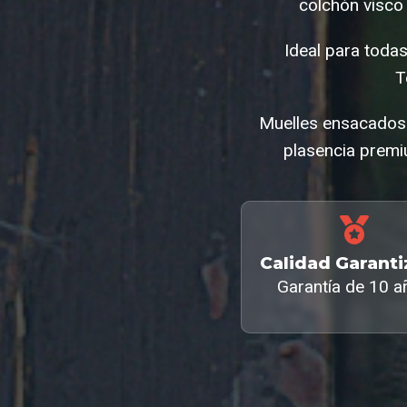
colchón visco
Ideal para toda
T
Muelles ensacados 
plasencia premi
Calidad Garant
Garantía de 10 a