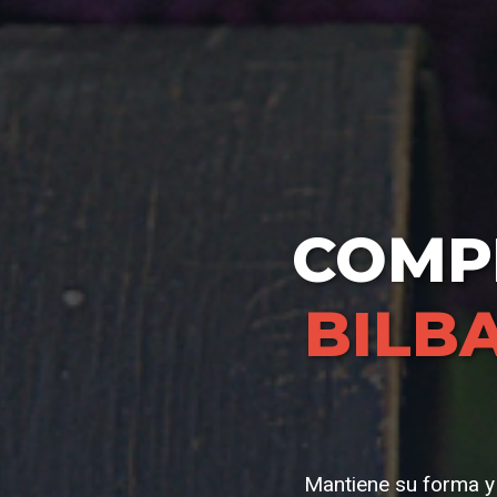
COMP
BILB
Mantiene su forma y