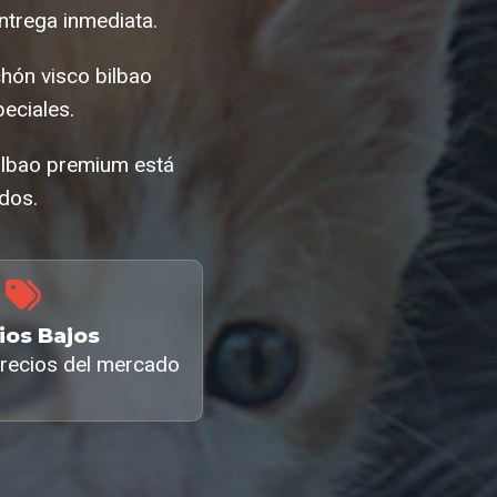
ntrega inmediata.
hón visco bilbao
eciales.
ilbao premium está
ados.
ios Bajos
recios del mercado