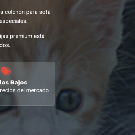
as colchon para sofá
especiales.
mijas premium está
ados.
ios Bajos
recios del mercado