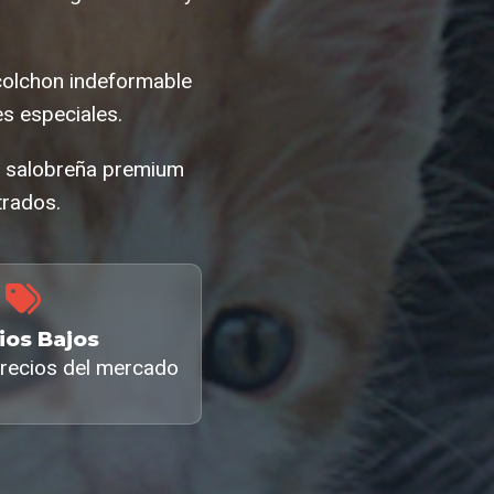
colchon indeformable
s especiales.
le salobreña premium
trados.
ios Bajos
recios del mercado