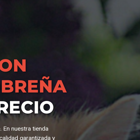
HON
OBREÑA
RECIO
 En nuestra tienda
alidad garantizada y