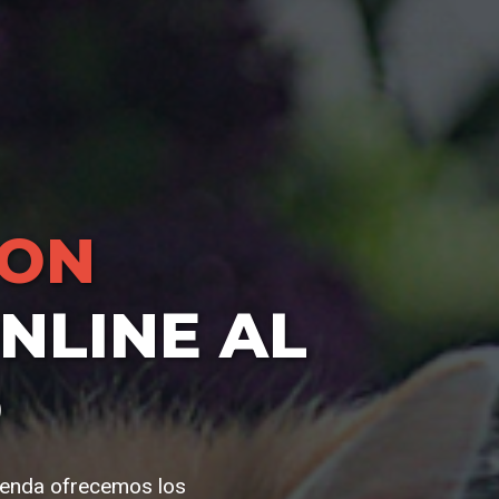
HON
NLINE AL
O
tienda ofrecemos los