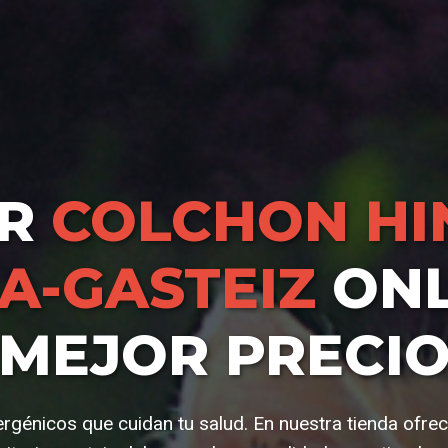
AR
COLCHON HI
IA-GASTEIZ
ONL
MEJOR PRECI
ergénicos que cuidan tu salud. En nuestra tienda ofr