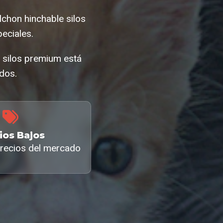
chon hinchable silos
eciales.
e silos premium está
ados.
ios Bajos
recios del mercado