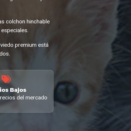
cas colchon hinchable
especiales.
oviedo premium está
ados.
ios Bajos
recios del mercado