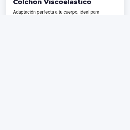
Colchón Viscoelástico
Adaptación perfecta a tu cuerpo, ideal para
problemas de espalda. Memoria de forma que
distribuye el peso uniformemente.
€299,99
€399,99
Comprar Ahora
NUEVO