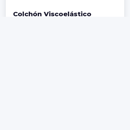
Colchón Viscoelástico
Adaptación perfecta a tu cuerpo, ideal para
problemas de espalda. Memoria de forma que
distribuye el peso uniformemente.
€299,99
€399,99
Comprar Ahora
NUEVO