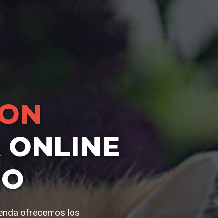
HON
A
ONLINE
IO
ienda ofrecemos los