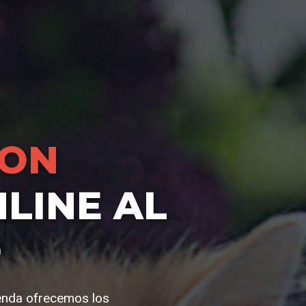
HON
LINE AL
O
ienda ofrecemos los