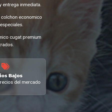
 entrega inmediata.
as colchon economico
especiales.
omico cugat premium
trados.
ios Bajos
recios del mercado