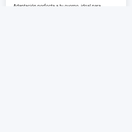
Adaptación perfecta a tu cuerpo, ideal para
problemas de espalda. Memoria de forma que
distribuye el peso uniformemente.
€299,99
€399,99
Comprar Ahora
NUEVO