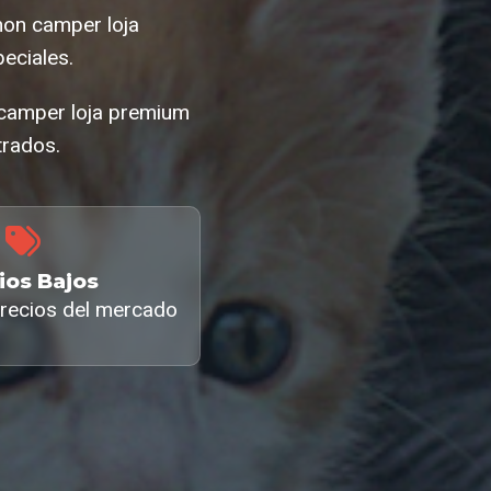
hon camper loja
eciales.
 camper loja premium
trados.
ios Bajos
recios del mercado