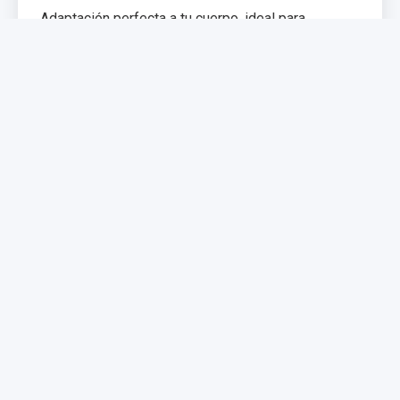
Adaptación perfecta a tu cuerpo, ideal para
problemas de espalda. Memoria de forma que
distribuye el peso uniformemente.
€299,99
€399,99
Comprar Ahora
NUEVO