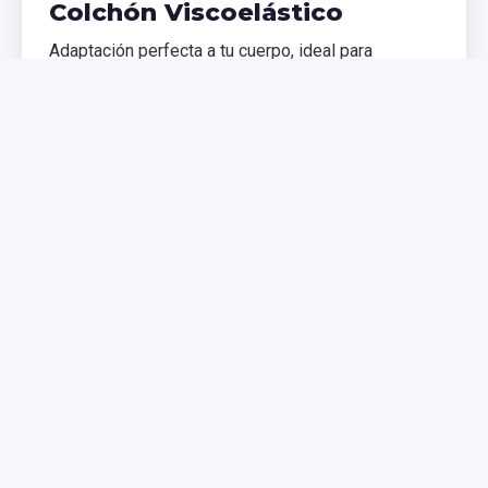
Colchón Viscoelástico
Adaptación perfecta a tu cuerpo, ideal para
problemas de espalda. Memoria de forma que
distribuye el peso uniformemente.
€299,99
€399,99
Comprar Ahora
NUEVO