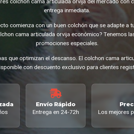
es colchon cama articulada orvija del mercado con c
entrega inmediata.
ecto comienza con un buen colchón que se adapte a t
lchon cama articulada orvija económico? Tenemos las
promociones especiales.
s que optimizan el descanso. El colchon cama artic
isponible con descuento exclusivo para clientes regis
izada
Envío Rápido
Prec
ños
Entrega en 24-72h
Los mejores p