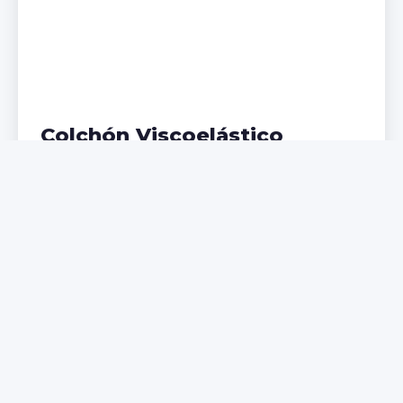
Colchón Viscoelástico
Adaptación perfecta a tu cuerpo, ideal para
problemas de espalda. Memoria de forma que
distribuye el peso uniformemente.
€299,99
€399,99
Comprar Ahora