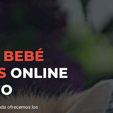
 BEBÉ
S
ONLINE
IO
enda ofrecemos los