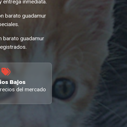
 entrega inmediata.
hon barato guadamur
eciales.
hon barato guadamur
egistrados.
ios Bajos
recios del mercado