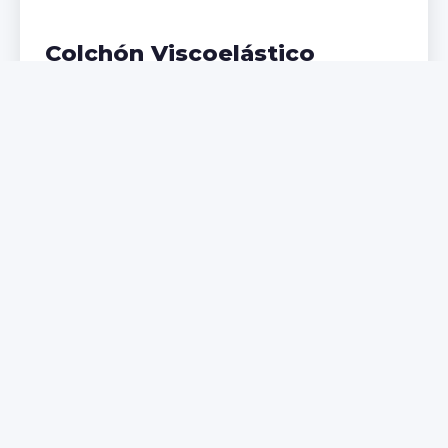
Colchón Viscoelástico
Adaptación perfecta a tu cuerpo, ideal para
problemas de espalda. Memoria de forma que
distribuye el peso uniformemente.
€299,99
€399,99
Comprar Ahora
NUEVO